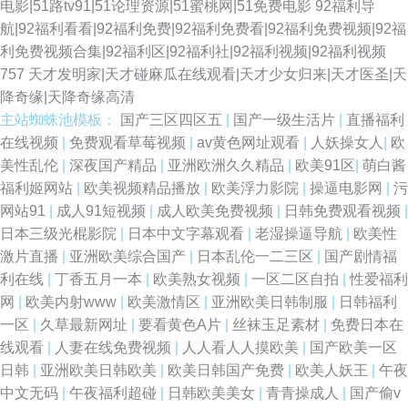
电影|51路tv91|51论理资源|51蜜桃网|51免费电影
92福利导
航|92福利看看|92福利免费|92福利免费看|92福利免费视频|92福
利免费视频合集|92福利区|92福利社|92福利视频|92福利视频
757
天才发明家|天才碰麻瓜在线观看|天才少女归来|天才医圣|天
降奇缘|天降奇缘高清
主站蜘蛛池模板：
国产三区四区五
|
国产一级生活片
|
直播福利
在线视频
|
免费观看草莓视频
|
av黄色网址观看
|
人妖操女人
|
欧
美性乱伦
|
深夜国产精品
|
亚洲欧洲久久精品
|
欧美91区
|
萌白酱
福利姬网站
|
欧美视频精品播放
|
欧美浮力影院
|
操逼电影网
|
污
网站91
|
成人91短视频
|
成人欧美免费视频
|
日韩免费观看视频
|
日本三级光棍影院
|
日本中文字幕观看
|
老湿操逼导航
|
欧美性
激片直播
|
亚洲欧美综合国产
|
日本乱伦一二三区
|
国产剧情福
利在线
|
丁香五月一本
|
欧美熟女视频
|
一区二区自拍
|
性爱福利
网
|
欧美内射www
|
欧美激情区
|
亚洲欧美日韩制服
|
日韩福利
一区
|
久草最新网址
|
要看黄色A片
|
丝袜玉足素材
|
免费日本在
线观看
|
人妻在线免费视频
|
人人看人人摸欧美
|
国产欧美一区
日韩
|
亚洲欧美日韩欧美
|
欧美日韩国产免费
|
欧美人妖王
|
午夜
中文无码
|
午夜福利超碰
|
日韩欧美美女
|
青青操成人
|
国产偷v