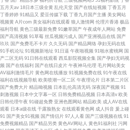
丁香
国产精品水多
福利所导航
三级视频网站J
51福利影院
丁香
五月天av
18日本三级全黄
乱伦天堂
国产在线短视频
丁香五月
丁香婷婷
91精品又
爱豆传媒下载
丁香九月国产主播
美女网站
视频黄
A片com
美女福利在线观看
狼人激情网
伦理片香港
极品
福利导航
黄色三级最新免费
91嫩草国产
午夜成年人网站
免费
国产高清视频
91草莓
丝瓜视频污成人
国产亚洲视品在线
国产
玖玖
国产免费毛不卡片
久久无码
国产精品网络
孕妇无码在线
91手机论坛
91视频新地址
91日逼
午夜啪视频
91啪水蜜桃网
国
产二区无码
91日韩在线观看
西瓜影院视频全集
国产孕妇无码视
频
国产在线福利
国产在线日皮片
午夜神马伦理
毛片网站美女
AV福利激情毛片
黄色网在线播放
91视频免费在线
91午夜在线
福利在线视频导航
欧美喷潮一区二区
午夜理论片
日本第二片区
国产免费大片
精品呦视频
日本乱伦高清无码
深夜国产视频
91
刺激视频
日本中文字幕一区
日韩免费精品视频
日本高清v
欧美
日韩伦理午夜
91碰超免费
亚洲色图网站
精品欧美
成人AV在线
观看
日本a级在线
干露脸熟女
在线观看黄色网
成人抖音
爰上碰
91
国产美女91视频
国产情侣片
97人人看
国产三级视频在线
91
免费视频精品
国产精品另类
黄色AV网站人
黄色91福利社
污网