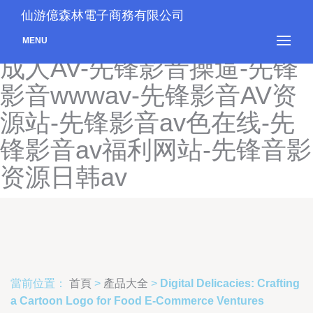
先锋影音资-先锋影音色先锋
仙游億森林電子商務有限公司
AV-先锋影音啪啪-先锋影音
MENU
成人AV-先锋影音操逼-先锋
影音wwwav-先锋影音AV资
源站-先锋影音av色在线-先
锋影音av福利网站-先锋音影
资源日韩av
當前位置：
首頁
>
產品大全
>
Digital Delicacies: Crafting
a Cartoon Logo for Food E-Commerce Ventures