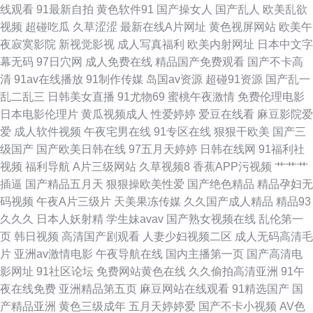
线观看
91最新自拍
黄色软件91
国产操女人
国产乱人
欧美乱欲
视频
超碰吃瓜
久草涩涩
最新在线A片网址
黄色视屏网站
欧美午
新网址 爱爱三级伦理 91页在线视频 91社区成人网站 91n首页 午夜在线观看
夜寂寞影院
新视觉影视
成人写真福利
欧美内射网址
日本中文字
幕无码
97日穴网
成人免费在线
精品国产免费观看
国产不卡高
视频19 人妖专区 三级经典视频黄色 色网址大全亚洲天堂 欧美专区综合 精品
清
91av在线播放
91制作传媒
岛国av资源
超碰91资源
国产乱一
乱二乱三
日韩美女直播
91尤物69
蜜桃午夜激情
免费伦理电影
外日韩产色 成人性视频 91性视频 91福利射视频 国产TS人妖在线视频 欧美
日本电影伦理片
黄瓜视频成人
性爱婷婷
爱豆在线看
麻豆影院爱
爱
成人软件视频
午夜宅男在线
91专区在线
狠狠干欧美
国产三
色图p 欧美福利专区 免费观看mv入口 国产情侣自拍在线92 草逼国产 ts赵恩
级国产
国产欧美日韩在线
97五月天婷婷
日韩在线网
91福利社
视频
福利导航
A片三级网站
久草视频8
香蕉APP污视频
艹艹艹
静在线 91视频白虎 91人人妻人人操 91n日韩中文 91大神操逼视频 91福利
插逼
国产精品五月天
狠狠操欧美性爱
国产绝色精品
精品孕妇无
码视频
午夜A片三级片
天美果冻传媒
久久国产成人精品
精品93
精选 51av福利导航 少妇主播激情在线 欧美第一夜页 国产在线91不卡 肏屄
久久久
日本人妖射精
学生妹avav
国产熟女视频在线
乱伦第一
页
韩日视频
高清国产剧观看
人妻少妇视频二区
成人无码高清毛
视频影院 91熟妇露脸 91国产黑丝足交 肏屄网站在线 91视频完整版 91超碰
片
亚洲av激情电影
午夜导航在线
国内主播第一页
国产高清电
影网址
91社区论坛
免费网站黄色在线
久久偷拍高清亚洲
91午
导航中字 先锋Av特物资源网 青娱乐91密爱 九一色综合 东京热导航大乱 91
夜在线免费
亚洲精品第五页
麻豆网站在线观看
91精选国产
国
产精品亚洲
黄色三级成年
五月天婷婷爱
国产不卡小视频
AV色
资源总站超碰 91精品福利 91蝌蚪视频在线 91华人 91官页网 亚洲色色婷婷