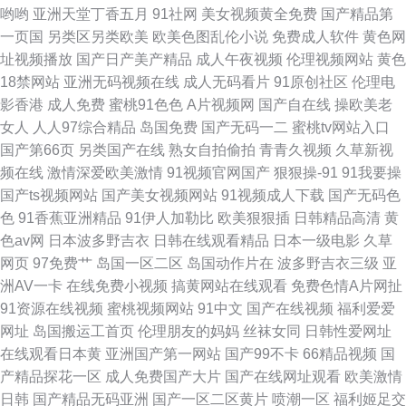
哟哟
亚洲天堂丁香五月
91社网
美女视频黄全免费
国产精品第
一页国
另类区另类欧美
欧美色图乱伦小说
免费成人软件
黄色网
亚洲综合免费色婷婷 日韩性生活一级大片 蜜臀久久99精品久久 国国国国产
址视频播放
国产日产美产精品
成人午夜视频
伦理视频网站
黄色
18禁网站
亚洲无码视频在线
成人无码看片
91原创社区
伦理电
在线精品 成人sss网站 91性爱网址 91国内在线视频 一本道综合色网 天堂一
影香港
成人免费
蜜桃91色色
A片视频网
国产自在线
操欧美老
女人
人人97综合精品
岛国免费
国产无码一二
蜜桃tv网站入口
级大片 欧美亚洲日韩国产婷婷
国产第66页
另类国产在线
熟女自拍偷拍
青青久视频
久草新视
频在线
激情深爱欧美激情
91视频官网国产
狠狠操-91
91我要操
国产ts视频网站
国产美女视频网站
91视频成人下载
国产无码色
色
91香蕉亚洲精品
91伊人加勒比
欧美狠狠插
日韩精品高清
黄
色av网
日本波多野吉衣
日韩在线观看精品
日本一级电影
久草
网页
97免费艹
岛国一区二区
岛国动作片在
波多野吉衣三级
亚
洲AV一卡
在线免费小视频
搞黄网站在线观看
免费色情A片网扯
91资源在线视频
蜜桃视频网站
91中文
国产在线视频
福利爱爱
网址
岛国搬运工首页
伦理朋友的妈妈
丝袜女同
日韩性爱网址
在线观看日本黄
亚洲国产第一网站
国产99不卡
66精品视频
国
产精品探花一区
成人免费国产大片
国产在线网址观看
欧美激情
日韩
国产精品无码亚洲
国产一区二区黄片
喷潮一区
福利姬足交