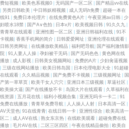
费短视频
|
欧美色系视频0
|
无码国产一区二区
|
国产精品vv在线
|
另类日韩欧美
|
中日韩妖精视频
|
成人无码h免费
|
超碰一本在
线91
|
免费日本伦理片
|
在线免费黄色A片
|
午夜亚洲av日韩
|
少
妇喷水18禁
|
国产A∨色拍
|
日本v片
|
欧美视频日韩
|
91久久九
|
青青草在线观看
|
亚洲性图一区二区
|
亚洲日韩福利在线
|
91不
卡视频
|
香蕉手机网的简介
|
日韩爱爱网址
|
亚洲伦理在线观看
|
日韩另类网址
|
在线播放欧美精品
|
福利吧导航
|
国产福利激情影
院
|
91人妻人人操
|
孕妇被干无码
|
国产无码色色
|
黄色网在线
播放
|
成人影视
|
日韩美女视频网站
|
免费的A片
|
少妇肏逼视频
|
三级在线网站播放
|
欧美日韩岛国
|
日本伦理电影大全
|
91超碰
在线观看
|
久久精品视频
|
国产免费不卡视频
|
三级视频网址
|
国
产第一草草页
|
欧美干女人穴穴
|
亚洲日本三级视频
|
草逼社区
|
欧美操大逼
|
国产在线播放不卡
|
岛国大片在线观看
|
久草福利在
线资源
|
五月花在线
|
福利小视频合集
|
亚洲无吗卡一卡二
|
91
免费在线播放
|
青青草免费导航
|
人人操人人射
|
日本高清一区
|
AV天堂色
|
91在线青青
|
在线日韩一卡
|
亚洲性综合
|
欧美高清一
区二
|
成人AⅤ在线
|
熟女东京热
|
在线欧美观看
|
超碰免费在线
播放
|
毛片AV在线
|
二区三区四区
|
午夜在线精品偷拍
|
欧美自