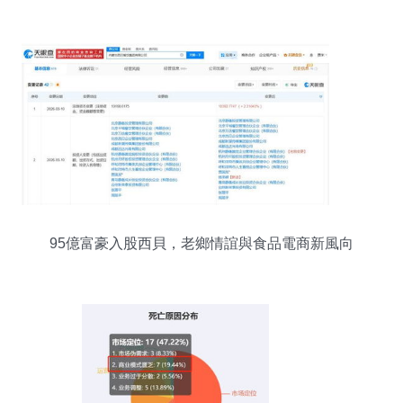
門強化網絡食品銷售監管
95億富豪入股西貝，老鄉情誼與食品電商新風向