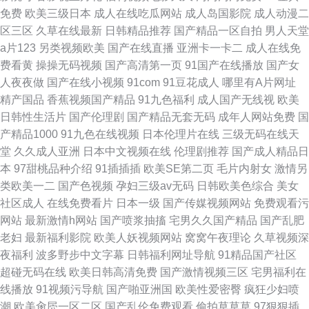
免费
欧美三级日本
成人在线吃瓜网站
成人岛国影院
成人动漫二
区三区
久草在线最新
日韩精品推荐
国产精品一区自拍
男人天堂
a片123
另类视频欧美
国产在线直播
亚洲卡一卡二
成人在线免
费看黄
操操无码视频
国产高清第一页
91国产在线播放
国产女
人夜夜做
国产在线小视频
91com
91豆花成人
哪里有A片网址
精产国品
香蕉视频国产精品
91九色福利
成人国产无线视
欧美
日韩性生活片
国产伦理剧
国产精品无套无码
成年人网站免费
国
产精品1000
91九色在线视频
日本伦理片在线
三级无码在线天
堂
久久成人亚洲
日本中文视频在线
伦理剧推荐
国产成人精品日
本
97甜桃品种介绍
91插插插
欧美SE第二页
毛片内射女
激情另
类欧美一二
国产色视频
孕妇三级av无码
日韩欧美色综合
美女
社区成人
在线免费看片
日本一级
国产传媒视频网站
免费观看污
网站
最新激情h网站
国产喷浆抽搐
宅男久久国产精品
国产乱肥
老妇
最新福利影院
欧美人妖视频网站
窝窝午夜理论
久草视频深
夜福利
波多野步中文字幕
日韩福利网址导航
91精品国产社区
超碰无码在线
欧美日韩高清免费
国产激情视频三区
宅男福利在
线播放
91视频污导航
国产啪亚洲国
欧美性爱密臀
疯狂少妇喷
潮
欧美肏屄一区二区
国产乱伦免费观看
偷拍草草草
97狠狠插