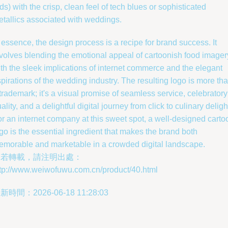
ds) with the crisp, clean feel of tech blues or sophisticated
tallics associated with weddings.
 essence, the design process is a recipe for brand success. It
volves blending the emotional appeal of cartoonish food imager
th the sleek implications of internet commerce and the elegant
pirations of the wedding industry. The resulting logo is more th
trademark; it's a visual promise of seamless service, celebratory
ality, and a delightful digital journey from click to culinary deligh
r an internet company at this sweet spot, a well-designed carto
go is the essential ingredient that makes the brand both
morable and marketable in a crowded digital landscape.
如若轉載，請注明出處：
ttp://www.weiwofuwu.com.cn/product/40.html
新時間：2026-06-18 11:28:03