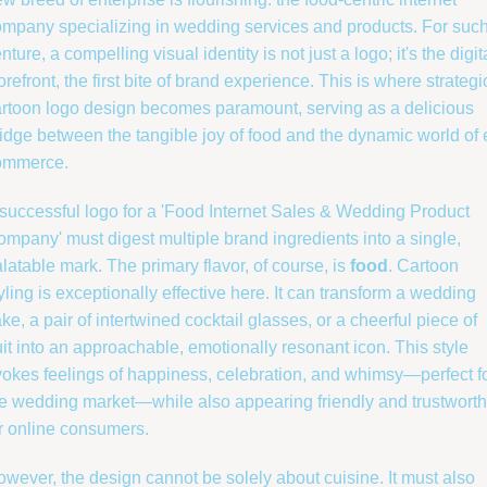
mpany specializing in wedding services and products. For suc
nture, a compelling visual identity is not just a logo; it's the digit
orefront, the first bite of brand experience. This is where strategi
rtoon logo design becomes paramount, serving as a delicious
idge between the tangible joy of food and the dynamic world of 
ommerce.
successful logo for a 'Food Internet Sales & Wedding Product
mpany' must digest multiple brand ingredients into a single,
latable mark. The primary flavor, of course, is
food
. Cartoon
yling is exceptionally effective here. It can transform a wedding
ke, a pair of intertwined cocktail glasses, or a cheerful piece of
uit into an approachable, emotionally resonant icon. This style
okes feelings of happiness, celebration, and whimsy—perfect f
e wedding market—while also appearing friendly and trustwort
r online consumers.
wever, the design cannot be solely about cuisine. It must also