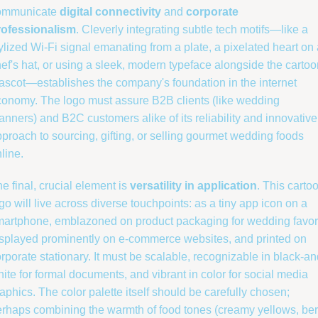
ommunicate
digital connectivity
and
corporate
rofessionalism
. Cleverly integrating subtle tech motifs—like a
ylized Wi-Fi signal emanating from a plate, a pixelated heart on
ef's hat, or using a sleek, modern typeface alongside the cartoo
scot—establishes the company's foundation in the internet
onomy. The logo must assure B2B clients (like wedding
anners) and B2C customers alike of its reliability and innovative
proach to sourcing, gifting, or selling gourmet wedding foods
line.
e final, crucial element is
versatility in application
. This carto
go will live across diverse touchpoints: as a tiny app icon on a
martphone, emblazoned on product packaging for wedding favor
splayed prominently on e-commerce websites, and printed on
rporate stationary. It must be scalable, recognizable in black-an
ite for formal documents, and vibrant in color for social media
aphics. The color palette itself should be carefully chosen;
rhaps combining the warmth of food tones (creamy yellows, ber