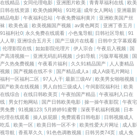
在线精品
|
女同伦理电影
|
亚洲图片欧美
|
青青草福利在线
|
欧美
日韩在线资源
|
欧美伪娘网站
|
91吃逼
|
成年女人网站
|
亚洲最新
精品电影
|
午夜福利总站
|
午夜免费福利黄片
|
亚洲欧美国产丝
袜
|
欧美色逼
|
欧美视频国产视频
|
av黄色网页
|
亚洲丁香五月
|
91福利社0
|
永久免费在线观看
|
小色鬼导航
|
日韩社区导航
|
91
人人草
|
亚洲综合五月天
|
国产三级片在线看
|
日韩中文字幕观看
|
伦理影院在线
|
如如影院伦理片
|
伊人宗合
|
午夜后入视频
|
国
产高清视频一
|
亚洲无码乱码视频
|
少妇导航
|
污版草莓视频
|
国
产久热免费视频
|
午夜看片福利
|
久久91精品国产
|
人人妻精品
视频
|
国产视频在线不卡
|
国产精品成人a
|
成人A级毛片网站
|
福利一区福利二区
|
97人人干
|
最新三级AV
|
欧美男女啪啪视频
|
国产欧美在线视频
|
男人自拍三级成人
|
午间影院福利社
|
欧美
在线综合
|
在线日韩欧美页
|
午夜拍国产精品
|
午夜福利入口在
线
|
男女打炮网站
|
国产日韩欧美电影
|
操一操午夜影院
|
午夜宅
男免费
|
91视频123
|
5月婷婷91蜜臀
|
深夜手机福利视频
|
日本
伦理在线观看
|
操人妖屁眼
|
免费观看日韩电影
|
日韩视频成人
吃瓜
|
欧美一区
|
欧美日韩一区不卡
|
欧美性爱大片网址
|
成人影
视导航
|
香蕉草久久
|
91色色调教视频
|
日韩另类74页
|
成人免