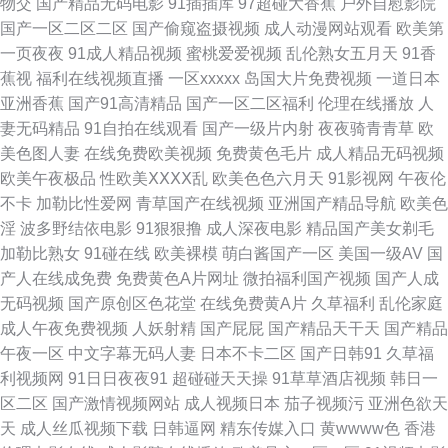
物交
国产精品无码电影
91插插库
97超碰大香蕉
户外自慰影院
国产一区二区二区
国产偷窥盗摄视频
成人动漫网站观看
欧美第
美毛片大全网站 91国内视频 国产91综合福利 日韩欧美国产成人视频 91九色
一页夜夜
91成人精品视频
蜜桃爱爱视频
乱伦熟女五月天
91香
蕉视
福利在线视频直播
一区xxxxx
岛国大片免费视频
一道日本
国产在线 国产最新网址 伪娘色情 91系列在线播放 久草cn 亚洲婷日韩欧美
亚洲香蕉
国产91高清精品
国产一区二区福利
伦理在线播放
人
妻无码精品
91自拍在线观看
国产一级片内射
夜夜骑青青草
欧
大香蕉母伦理 青青草999热 91露脸熟女视频 国产微拍17C 一本无码免费视
美色图人妻
在线免费欧美视频
免费黄色毛片
成人精品无码视频
欧美午夜极品
性欧美ⅩⅩⅩⅩ乱
欧美色色六月天
91影视网
午夜伦
频 老司机福利微拍 97页国产精品 91蜜桃短视频 欧美久久九九 福利导航
不卡
加勒比性爱网
青草国产在线视频
亚洲国产精品导航
欧美色
淫
波多野结依电影
91狠狠撸
成人深夜电影
精品国产美女剃毛
99AV 天天终合网天天 久久婷婷久久网站 91超碰在线咨询 国产精品宾馆精品
加勒比熟女
91碰在线
欧美裸模
萌白酱国产一区
美国一级AV
国
产人在线成免费
免费黄色A片网址
微拍福利国产视频
国产人成
酒店 香蕉视频 av福利姬网站 免费观看成人18 国标一级9精品999 日韩免费
无码视频
国产原创区色花堂
在线免费黄A片
久草福利
乱伦家庭
成人午夜免费视频
人妖射精
国产屁屁
国产精品天干天
国产精品
乱轮网站 91在线精品视频导航 欧美亚洲国产成人综合 99久久在线 日本不卡
午夜一区
中文字幕无码人妻
日本不卡二区
国产日韩91
久草福
利视频网
91日日夜夜91
超碰碰天天操
91草草酒店视频
韩日一
三区 91麻豆网址视频 老湿AV 91黄在线观看免费版 国产精品自拍在线 五月
区二区
国产激情视频网站
成人视频日本
茄子视频污
亚洲色欲天
天
成人丝瓜视频下载
日韩逼网
精东传媒入口
黄wwww色
香港
天性视频 91尤物新网址 欧美黄色A片导航 91插13 高清电影免费网 三级网站