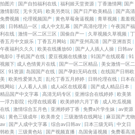
拍图片
|
国产自拍福利在线
|
福利姬天堂资源
|
丁香激情网
|
国产
激情影院
|
无卡无码
|
欧美另类玩
|
国产日产欧美精品
|
国产高清
免费视频
|
伦理视频国产
|
黄色草莓肏逼视频
|
青草视频
|
羞羞视
频
|
日韩精品一区
|
成人中文乱幕
|
国产高清伦理片
|
午夜国产福
利在线
|
激情一区二区三区
|
国偷自产一
|
久草视频久草视频
|
丁
香五月中文娱乐
|
丁香五月网站
|
国产亚州高清
|
国产亚洲首页
|
午夜福利久久久
|
欧美在线播放60
|
国产人人插人人操
|
日韩aⅴ
电影0
|
手机国产在线
|
爱豆视频在线播放
|
91国产在线观看
|
91
视频下
|
成人色情黄片在线
|
国产一区二区精品
|
美女激情一区二
区
|
91资源
|
岛国国产在线
|
国产孕妇无码在线
|
在线国产日韩欧
美
|
欧美性爱第九页
|
乱伦丁香五月婷婷
|
日韩伦理在线
|
日本在
线网站
|
人人看人人插
|
成人a区在线观看
|
国产成人精品日本
|
精品国产中文字幕
|
高清无码专区
|
亚洲综合在线婷婷
|
欧美第
一浮力影院
|
伦理在线观看
|
欧美婷婷六月丁香
|
成人吃瓜视频
在线
|
激情综合五月色
|
亚洲婷婷丁香
|
免费a片学生妹
|
av资源
站
|
黄色三级成年
|
欧美兽交
|
三级激情在线网址
|
麻豆国产尤物
av
|
国产人成中文字幕
|
综合av日韩av
|
日本三级无码
|
中文日
韩欧美
|
三级黄色站
|
国产视频直播
|
岛国肏逼视频
|
免费看高清