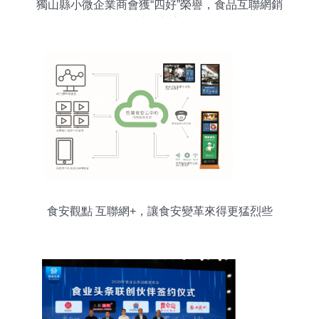
獨山縣小微企業商會獲“四好”榮譽，食品互聯網銷
售成創新亮點
食安觀點 互聯網+，讓食安變革來得更猛烈些