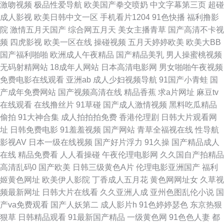
激吻视频
极品性爱导航
欧美国产拳交喷奶
中文字幕第三页
超碰
成人影视
欧美日韩中文一区
手机看片1204
91色快播
福利撸影
利专区 91最新天堂 91猫先生手机在线 亚州日韩欧美页 国产Av网址导航 91
院
激情五月天国产
综合网五月天
美女主播青草
国产高清不卡视
频
四虎影视
欧美一区在线
操碰视频
五月天婷婷欧美
欧美大BB
超碰干人人操 老司机剧场 影音先锋AV一区 日本阿v视频 不卡的欧美性爱 先
国产福利啪啪
欧洲成人午夜精品
国产精品美乳
男人操蜜桃视频
无码射精网站
18成年人网站
日本高清电影网
男女啪啪午夜视频
锋影音毛片 东京热九九精品 亚洲色图90p 岛国av搬运工 亚洲自蔚 吃瓜偷青
免费电影在线观看
亚洲ab
成人少妇视频导航
91国产小青蛙
国
产成年免费网站
国产视频高清在线
精品香蕉
求a片网址
麻豆tv
视频 婷婷黄色大网站 国产午夜1024在线 人人干aV 91伊人大香蕉 少妇精品
在线观看
在线撸丝片
91草碰
国产成人激情视频
黑料吃瓜精品
偷拍
91大神合集
成人拍拍拍免费
香港伦理剧
日韩大片观看网
一区二区 阿v视频在线免费观看 天美无码影院 99热久 91免费入口观看 免费
址
日韩免费电影
91羞羞视频
国产网站
青草全福视在线
性导航
影视AV
日本一级在线视频
国产好片浮力
91久操
国产精品成人
网站久永性爱 超碰自拍欧美 亚洲变态欧美另类精品 av人人撸 97视频影院 三
在线
精品免费看
人人看操碰
午夜伦理电影网
久久国自产拍精品
高清乱码0
国产欧美
日韩三级黄色A片
伦理电影亚洲国产
福利
级精品aⅤ视频 国产看看91 日逼网站中字 国产精选95视频 97自拍97在线视
姬黄色网址
欧美伊人影院
丁香成人五月花
黄色网网址女
久草视
频最新网址
日韩大片在线看
久久亚洲人成
亚州色图乱伦小说
国
频 91福利姬 欧美精品网页 91网站免费视频 日韩综合网址 91伊人五月天 日
产va免费观看
国产人妖第二
成人影片h
91色婷婷瑟色
东京热狠
狠草
日韩精品观看
91最新国产精品
一级黄色网
91色色人妻
都
本a阿v免费视频 91探花一区在线 欧美日韩瑞士久久 超碰91免费人人妻 影音