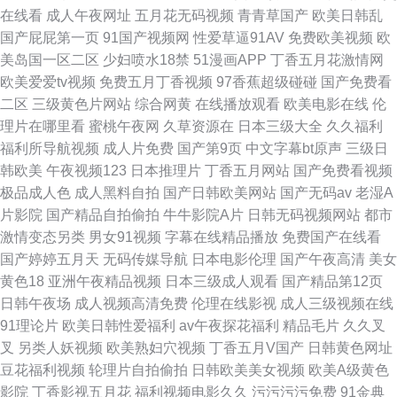
在线看
成人午夜网址
五月花无码视频
青青草国产
欧美日韩乱
国产屁屁第一页
91国产视频网
性爱草逼91AV
免费欧美视频
欧
美岛国一区二区
少妇喷水18禁
51漫画APP
丁香五月花激情网
欧美爱爱tv视频
免费五月丁香视频
97香蕉超级碰碰
国产免费看
二区
三级黄色片网站
综合网黄
在线播放观看
欧美电影在线
伦
理片在哪里看
蜜桃午夜网
久草资源在
日本三级大全
久久福利
福利所导航视频
成人片免费
国产第9页
中文字幕bt原声
三级日
韩欧美
午夜视频123
日本推理片
丁香五月网站
国产免费看视频
极品成人色
成人黑料自拍
国产日韩欧美网站
国产无码av
老湿A
片影院
国产精品自拍偷拍
牛牛影院A片
日韩无码视频网站
都市
激情变态另类
男女91视频
字幕在线精品播放
免费国产在线看
国产婷婷五月天
无码传媒导航
日本电影伦理
国产午夜高清
美女
黄色18
亚洲午夜精品视频
日本三级成人观看
国产精品第12页
日韩午夜场
成人视频高清免费
伦理在线影视
成人三级视频在线
91理论片
欧美日韩性爱福利
av午夜探花福利
精品毛片
久久叉
叉
另类人妖视频
欧美熟妇穴视频
丁香五月V国产
日韩黄色网址
豆花福利视频
轮理片自拍偷拍
日韩欧美美女视频
欧美A级黄色
影院
丁香影视五月花
福利视频电影久久
污污污污免费
91金典