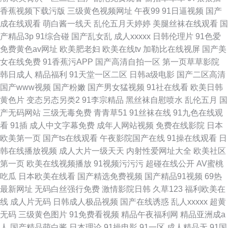
香蕉视频下载污版
三级黄色视频网址
午夜99
91日逼视频
国产
成在线观看
萌白酱一线天
乱伦五月天婷婷
美腿丝袜在线观看
国
产精品3p
91综合碰
国产乱女乱
成人xxxxx
日韩伦理片
91色爱
免费黄色av网址
欧美肥老妇
欧美在线tv
加勒比在线视屏
国产美
女在线免费
91香蕉污APP
国产高清自拍一区
第一页草草影院
韩日成人
精品福利
91天堂一区二区
日韩a级电影
国产二区高清
国产www视频
国产粉嫩
国产男女猛视频
91社在线看
欧美日韩
黄色片
变态另态另类2
91李宗精品
黑丝袜自慰喷水
乱伦五月
国
产无码网站
三级无毒免费
青青草51
91丝袜在线
91九色在线观
看
91插
成人中文字幕免费
成年人网站视频
免费在线影院
日本
欧美第一页
国产ts在线观看
午夜影院国产在线
91操在线观看
日
韩在线播放视频
成人大片一级天天
内射性爱网址大全
欧美社区
第一页
欧美在线视频播放
91视频污污污
超碰在线公开
AV蜜桃
吃瓜
日本欧美在线看
国产精选免费视频
国产精品91视频
69热
最新网址
无码白丝强行免费
激情影院日韩
久草123
福利欧美在
线
成人片无码
日韩成人极品视频
国产在线诱惑
乱人xxxxx
超黄
无码
三级黄色图片
91免费看视频
精品午夜福利网
精品亚洲成a
人
国产精品萌白酱
日本理论
91操电影
91一区
成人精品无
91国