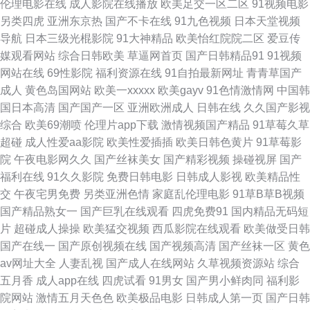
伦理电影在线
成人影院在线播放
欧美足交一区二区
91视频电影
另类四虎
亚洲东京热
国产不卡在线
91九色视频
日本天堂视频
在线国产 av黄色片网址大全 欧美性爱久久 91九色porn蝌科 国产操逼在线观
导航
日本三级光棍影院
91大神精品
欧美怡红院院二区
爱豆传
媒观看网站
综合日韩欧美
草逼网首页
国产日韩精品91
91视频
看 影音先锋少妇黑丝 国产40页 色女人久草精品视频 91日皮子 老司机午夜开
网站在线
69性影院
福利资源在线
91自拍最新网址
青青草国产
成人
黄色岛国网站
欧美一xxxxx
欧美gayv
91色情激情网
中国韩
放 91美女在线观看 色网址大全亚洲天堂 91制片国产精品 青青草原黄色视频
国日本高清
国产国产一区
亚洲欧洲成人
日韩在线
久久国产影视
综合
欧美69潮喷
伦理片app下载
激情视频国产精品
91草莓久草
无码92 高清性爱炮图麻豆AV 亚洲色第一页 人人妻人人艹 91美女黑料免费
超碰
成人性爱aa影院
欧美性爱插插
欧美日韩色黄片
91草莓影
院
午夜电影网久久
国产丝袜美女
国产精彩视频
操碰视屏
国产
久草亚洲色图在线视频 影音先锋中文字幕av 激情开心网五月天 一本一道久
福利在线
91久久影院
免费日韩电影
日韩成人影视
欧美精品性
交
午夜宅男免费
另类亚洲色情
家庭乱伦理电影
91草B草B视频
久视频 www99热色 日韩毛片专区 AV国产福利激情 欧美性猛交久久 瑟瑟
国产精品熟女一
国产巨乳在线观看
四虎免费91
国内精品无码短
片
超碰成人操操
欧美猛交视频
西瓜影院在线观看
欧美做受日韩
www 91视频在线观看18 青青草在线狠狠操 91猫先生在线观看 九十一福利
国产在线一
国产原创视频在线
国产视频高清
国产丝袜一区
黄色
av网址大全
人妻乱视
国产成人在线网站
久草视频资源站
综合
视频 亚洲夜夜蜜桃 大香蕉伊人色色 色色伦图 91呦呦 久久伊人艹 91导航在
五月香
成人app在线
四虎试看
91男女
国产男小鲜肉同
福利影
院网站
激情五月天色色
欧美极品电影
日韩成人第一页
国产日韩
线观看网站入口 欧美色一区 91免费看福利姬 狠狠干成人在线综合网 亚洲影