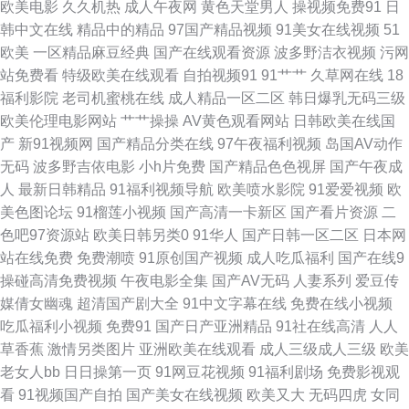
欧美电影
久久机热
成人午夜网
黄色天堂男人
操视频免费91
日
韩中文在线
精品中的精品
97国产精品视频
91美女在线视频
51
音先锋资源 成人福利99 日韩中文字幕有码 91视频精品 精品欧美内射 成人尤
欧美
一区精品麻豆经典
国产在线观看资源
波多野洁衣视频
污网
站免费看
特级欧美在线观看
自拍视频91
91艹艹
久草网在线
18
物在线 深夜av 91网站网址大全 乱色导航 1024在线视频 久久午夜国产精
福利影院
老司机蜜桃在线
成人精品一区二区
韩日爆乳无码三级
欧美伦理电影网站
艹艹操操
AV黄色观看网站
日韩欧美在线国
91ri精品 大香蕉AV片 中文字幕强奸 人人操很很干 国产福利91精品 亚洲成av
产
新91视频网
国产精品分类在线
97午夜福利视频
岛国AV动作
无码
波多野吉依电影
小h片免费
国产精品色色视屏
国产午夜成
人影院 成人网站做爱在线免费 偷拍伊人大香蕉 欧美人与兽另类 91视频国在
人
最新日韩精品
91福利视频导航
欧美喷水影院
91爱爱视频
欧
美色图论坛
91榴莲小视频
国产高清一卡新区
国产看片资源
二
免费产品绘合精品综合 AV在线不卡电影网 欧美性爱99 www91色学生 超碰
色吧97资源站
欧美日韩另类0
91华人
国产日韩一区二区
日本网
站在线免费
免费潮喷
91原创国产视频
成人吃瓜福利
国产在线9
99人妻 大香蕉青草 91免费观看网站入口 婷婷久久性爱精品 影音先锋色婷婷
操碰高清免费视频
午夜电影全集
国产AV无码
人妻系列
爱豆传
媒倩女幽魂
超清国产剧大全
91中文字幕在线
免费在线小视频
精品国产综合夜夜海 91福利偷拍 国产欧美 91c在线 国产超碰肏肏 五月激情
吃瓜福利小视频
免费91
国产日产亚洲精品
91社在线高清
人人
草香蕉
激情另类图片
亚洲欧美在线观看
成人三级成人三级
欧美
婷婷深深爱 东方四虎影院 婷婷国产成精品 丁香AV偷拍伦理电影 丝袜扣逼套
老女人bb
日日操第一页
91网豆花视频
91福利剧场
免费影视观
看
91视频国产自拍
国产美女在线视频
欧美又大
无码四虎
女同
图内射 91最新在线观看网址 欧美性爱一级在线观看 91欧美另类一区 日韩福