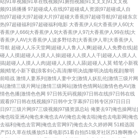
站|91草视频|91草在线视频|91厕拍视频|91叉叉叉|91叉叉视
频|91插播播
97超碰成人在线|97超碰成人资源|97超碰成人自
拍|97超碰大|97超碰大片|97超碰大香蕉|97超碰导航|97超碰东京
热|97超碰福利|97超碰福利电影
大香蕉伊人6|大香蕉伊人60|大
香蕉伊人666|大香蕉伊人9|大香蕉伊人97|大香蕉伊人99在线|大
香蕉伊人AV|大香蕉伊人波多野结衣|大香蕉伊人草|大香蕉伊人
导航
超碰人人乐天堂网|超碰人人鲁人人爽|超碰人人免费在线|超
碰人人摸|超碰人人摸人人操|超碰人人摸人人干|超碰人人摸人人
搞|超碰人人摸人人肉|超碰人人摸人人舔|超碰人人莫
蜡笔小新视
频|蜡笔小新下载|浪客剑心高清|黎明决战|黎明决战电视剧|黎明
前暗战
激情人妻系列|激情人妻中文|激情人妖乱伦|激情三级片网
站|激情三级片网址|激情三级网站|激情色情网站|激情色色AV|激
情色色播|激情色色网
97日韩无码视频|97日韩在线|97日韩在线
观看|97日韩在线视频|97日韩中文字幕|97日韩专区|97日日日
日|97三级片网|97三级视频|97骚资源总站
俺要去97|俺也操网址|
俺也啦亚洲A|俺也来俺也去AV|俺也去俺去啦|俺也去电影网|俺也
去福利|俺也去官网|俺也去官网97|俺也去久久婷婷网
51精选国
产|51久草在线播放|51看电影|51看自拍|51狼牙社区|51撸啊撸小