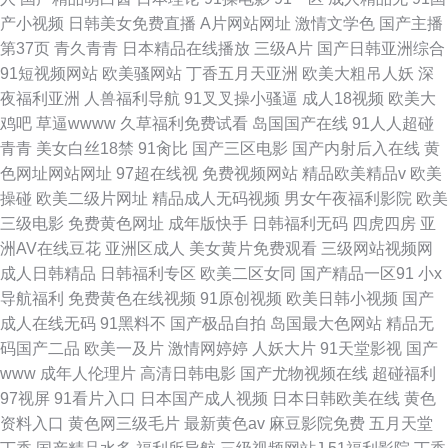
产小视频
日韩美女免费直播
A片网站网址
激情文学色
国产主播
第37页
青久青青
日本精品在线播放
三级A片
国产日韩亚洲综合
91短视频网站
欧美骚网站
丁香五月天亚洲
欧美大粗吊人妖
深
夜福利亚洲
人兽福利导航
91叉叉操小骚逼
成人18视频
欧美大
鸡吧
草逼wwww
久草福利免费试看
岛国国产在线
91人人超碰
青青
美女白丝18禁
91肏比
国产三区电影
国产内射后入在线
黄
色网址网站网址
97超在线视
免费视频网站
精品欧美精品v
欧美
操碰
欧美二级片网址
精品成人无码视频
男女午夜福利影院
欧美
三级电影
免费黄色网址
成年版快手
日韩福利无码
四虎四房
亚
洲AV在线豆花
亚洲区成人
美女黄片免费观看
三级网站视频网
成人日韩精品
日韩福利专区
欧美二区女同
国产精品一区91
小x
导航福利
免费黄色在线视频
91原创视频
欧美日韩小视频
国产
成人在线无码
91黑料不
国产极品自拍
岛国最大色网站
精品无
码国产二品
欧美一及片
激情网婷婷
人妖大片
91天堂影视
国产
www
成年人伦理片
高清日韩电影
国产尤物视频在线
超碰福利
97视屏
91看片入口
日本国产成人视频
日本日韩欧美在线
黄色
资料入口
黄色网三级毛片
最新黄色av
麻豆影院免费
五月天堂