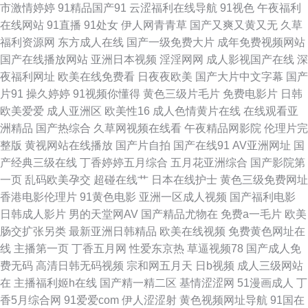
市激情婷婷
91精品国产91
云涩福利在线导航
91视色
午夜福利
在线网站
91直播
91处女
伊人网青青草
国产又爽又黄又无
久草
先锋中文字幕18 欧美自拍视频网站 91天堂9199 欧美蝌蚪91色9 91网站在线
福利资源网
东方成人在线
国产一级免费大片
成年免费视频网站
国产在线播放网站
亚洲日本视频
淫淫网网
成人影视国产在线
深
免费 欧美婷婷色九月 91三级片免费男同 亚洲精品无码一区二区 九九热久久
夜福利网址
欧美在线免费看
日夜夜欧美
国产大片中文字幕
国产
片91
操久婷婷
91视频你懂得
黄色三级片毛片
免费电影片
日韩
91熟女在线播放 AV操B 91超碰视频 91看片婬黄大片 老熟妇黑丝骚货18p 91
欧美爱爱
成人亚洲区
欧美性16
成人色情黄片在线
在线观看亚
洲精品
国产热综合
久草网视频在线看
午夜精品网影院
伦理片完
青青草 视频就肏屄 东方av免费观看 影音先锋黑丝高跟 黑森林福利导航 91N
整版
黄视网站在线播放
国产片自拍
国产在线91
AV亚洲网址
国
产经典三级在线
丁香婷婷五月综合
五月花亚洲综合
国产影院第
爱爱视频网 国产一区二区三区成人 综合社区中文字幕 激情五月网熟女 福利
一页
乱码欧美孕交
超碰在线艹
日本在线护士
黄色三级免费网址
香港电影伦理片
91黄色电影
亚洲一区成人视频
国产福利电影
地址99 大香蕉综合色图 91网页在线版 91视频牛牛 91海外视频免费观看 51
日韩成人影片
男的天堂网AV
国产精品尤物在
免费a一毛片
欧美
肠交扩张另类
最新亚洲日韩精品
欧美在线视频
免费黄色网址在
尤物视频 四虎东方成人社区影库 日韩福利视頻 日韩无码高清啊啊啊 欧美色
线
主播第一页
丁香五月网
性爱东京热
草逼视频78
国产成人免
费无码
高清日韩无码视频
宗和网五月天
日b视频
成人三级网站
影院 国内99自拍 爱爱片欧美三级 91尤物丝袜 91大战黑丝美女 五月天综合
在
主播福利姬h在线
国产精一精二区
基情涩涩网
51漫画成人
丁
香5月综合网
91爱爱com
伊人涩涩射
黄色视频网址导航
91国在
福利网婷婷 欧美日在线 黑丝美女91 青草天美精品 男人女人性天堂α 国产最