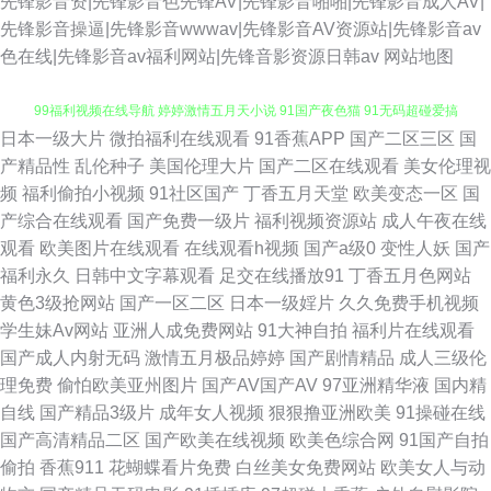
先锋影音资|先锋影音色先锋AV|先锋影音啪啪|先锋影音成人AV|
先锋影音操逼|先锋影音wwwav|先锋影音AV资源站|先锋影音av
色在线|先锋影音av福利网站|先锋音影资源日韩av
网站地图
日本一级大片
微拍福利在线观看
91香蕉APP
国产二区三区
国
91n色网色情网站 www午夜com 性生活欧美免费 瑟瑟www 亚洲不卡一二三
产精品性
乱伦种子
美国伦理大片
国产二区在线观看
美女伦理视
频
福利偷拍小视频
91社区国产
丁香五月天堂
欧美变态一区
国
99福利视频在线导航 婷婷激情五月天小说 91国产夜色猫 91无码超碰爱搞
产综合在线观看
国产免费一级片
福利视频资源站
成人午夜在线
观看
欧美图片在线观看
在线观看h视频
国产a级0
变性人妖
国产
91干逼淫秽网站 国产日韩成人视频 午夜剧场尤物性爱 欧美性爱主站 传煤精
福利永久
日韩中文字幕观看
足交在线播放91
丁香五月色网站
黄色3级抢网站
国产一区二区
日本一级婬片
久久免费手机视频
品入口 91看片免费网址 91草大妈 超碰在线国产日韩 日韩国产熟女网站 国产
学生妹Av网站
亚洲人成免费网站
91大神自拍
福利片在线观看
国产成人内射无码
激情五月极品婷婷
国产剧情精品
成人三级伦
精久久 国内日本韩国欧美91 大香蕉综合色图 五月开心激情网 波多野洁衣 欧
理免费
偷怕欧美亚州图片
国产AV国产AV
97亚洲精华液
国内精
自线
国产精品3级片
成年女人视频
狠狠撸亚洲欧美
91操碰在线
美日韩特黄色成性 91黄在线观看黑丝 九九国产精 亚洲国产另类日韩 97视频
国产高清精品二区
国产欧美在线视频
欧美色综合网
91国产自拍
偷拍
香蕉911
花蝴蝶看片免费
白丝美女免费网站
欧美女人与动
久 欧美Sm重味 91N视频乱吗免费 国产91综合福利 91影音先锋图片资源 欧