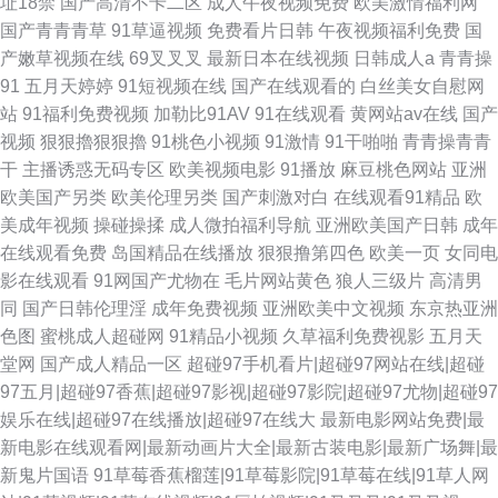
址18禁
国产高清不卡二区
成人午夜视频免费
欧美激情福利网
国产青青青草
91草逼视频
免费看片日韩
午夜视频福利免费
国
产嫩草视频在线
69叉叉叉
最新日本在线视频
日韩成人a
青青操
91
五月天婷婷
91短视频在线
国产在线观看的
白丝美女自慰网
站
91福利免费视频
加勒比91AV
91在线观看
黄网站av在线
国产
视频
狠狠擼狠狠擼
91桃色小视频
91激情
91干啪啪
青青操青青
干
主播诱惑无码专区
欧美视频电影
91播放
麻豆桃色网站
亚洲
欧美国产另类
欧美伦理另类
国产刺激对白
在线观看91精品
欧
美成年视频
操碰操揉
成人微拍福利导航
亚洲欧美国产日韩
成年
在线观看免费
岛国精品在线播放
狠狠撸第四色
欧美一页
女同电
影在线观看
91网国产尤物在
毛片网站黄色
狼人三级片
高清男
同
国产日韩伦理淫
成年免费视频
亚洲欧美中文视频
东京热亚洲
色图
蜜桃成人超碰网
91精品小视频
久草福利免费视影
五月天
堂网
国产成人精品一区
超碰97手机看片|超碰97网站在线|超碰
97五月|超碰97香蕉|超碰97影视|超碰97影院|超碰97尤物|超碰97
娱乐在线|超碰97在线播放|超碰97在线大
最新电影网站免费|最
新电影在线观看网|最新动画片大全|最新古装电影|最新广场舞|最
新鬼片国语
91草莓香蕉榴莲|91草莓影院|91草莓在线|91草人网